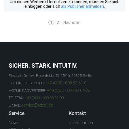
Um dieses Werbemittel nutzen zu können, müssen Sie sich
einloggen oder sich
als Publisher anmelden
.
1
2
Nächste
SICHER. STARK. INTUITIV.
Firstlead GmbH, Rosenfelder St. 15-16, 10315 Berlin
+49 (0)30 - 609 83 61-0
HOTLINE PUBLISHER:
+49 (0)30 - 609 83 61-23
HOTLINE ADVERTISER:
TELEFAX:
+49 (0)30 - 609 83 61-99
service@adcell.de
E-MAIL:
Service
Kontakt
News
Unternehmen