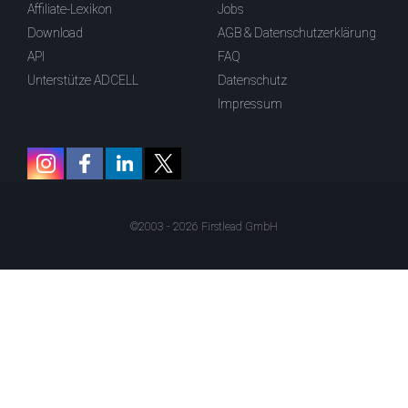
Affiliate-Lexikon
Jobs
Download
AGB & Datenschutzerklärung
API
FAQ
Unterstütze ADCELL
Datenschutz
Impressum
©2003 - 2026 Firstlead GmbH