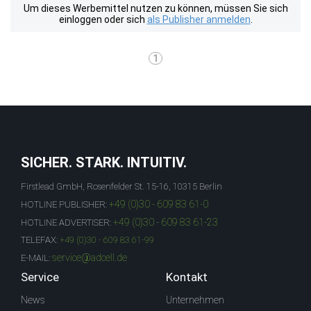
Um dieses Werbemittel nutzen zu können, müssen Sie sich
einloggen oder sich
als Publisher anmelden
.
1
SICHER. STARK. INTUITIV.
Firstlead GmbH, Rosenfelder St. 15-16, 10315 Berlin
+49 (0)30 - 609 83 61-0
HOTLINE PUBLISHER:
+49 (0)30 - 609 83 61-23
HOTLINE ADVERTISER:
TELEFAX:
+49 (0)30 - 609 83 61-99
service@adcell.de
E-MAIL:
Service
Kontakt
News
Unternehmen