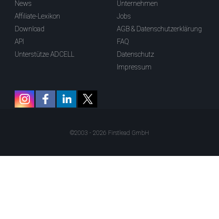
News
Unternehmen
Affiliate-Lexikon
Jobs
Download
AGB & Datenschutzerklärung
API
FAQ
Unterstütze ADCELL
Datenschutz
Impressum
©2003 - 2026 Firstlead GmbH