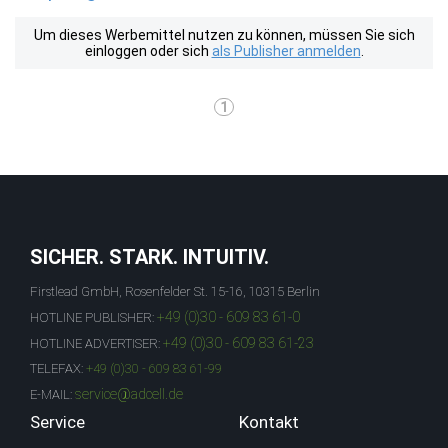
Um dieses Werbemittel nutzen zu können, müssen Sie sich
einloggen oder sich
als Publisher anmelden
.
1
SICHER. STARK. INTUITIV.
Firstlead GmbH, Rosenfelder St. 15-16, 10315 Berlin
+49 (0)30 - 609 83 61-0
HOTLINE PUBLISHER:
+49 (0)30 - 609 83 61-23
HOTLINE ADVERTISER:
TELEFAX:
+49 (0)30 - 609 83 61-99
service@adcell.de
E-MAIL:
Service
Kontakt