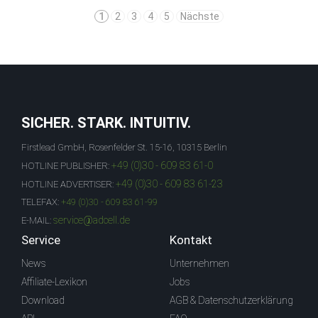
1
2
3
4
5
Nächste
SICHER. STARK. INTUITIV.
Firstlead GmbH, Rosenfelder St. 15-16, 10315 Berlin
+49 (0)30 - 609 83 61-0
HOTLINE PUBLISHER:
+49 (0)30 - 609 83 61-23
HOTLINE ADVERTISER:
TELEFAX:
+49 (0)30 - 609 83 61-99
service@adcell.de
E-MAIL:
Service
Kontakt
News
Unternehmen
Affiliate-Lexikon
Jobs
Download
AGB & Datenschutzerklärung