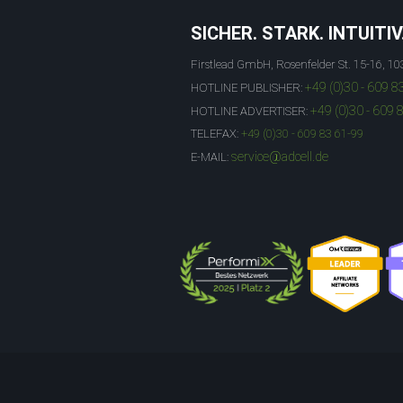
SICHER. STARK. INTUITIV
Firstlead GmbH, Rosenfelder St. 15-16, 10
+49 (0)30 - 609 8
HOTLINE PUBLISHER:
+49 (0)30 - 609 
HOTLINE ADVERTISER:
TELEFAX:
+49 (0)30 - 609 83 61-99
service@adcell.de
E-MAIL: