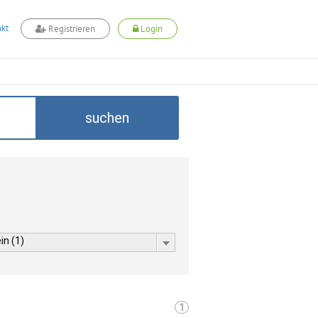
kt
Registrieren
Login
suchen
in (1)
1