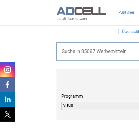
Publisher
the affiliate network
Übersich
Programm
vitus