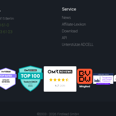
.
Service
News
315 Berlin
Affiliate-Lexikon
3 61-0
Download
83 61-23
API
Unterstütze ADCELL
©2003 - 2026 Firstlead GmbH