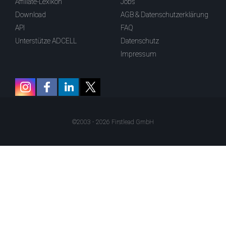
Affiliate-Lexikon
Jobs
Download
AGB & Datenschutzerklärung
API
FAQ
Unterstütze ADCELL
Datenschutz
Impressum
©2003 - 2026 Firstlead GmbH