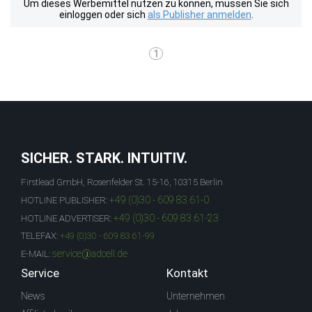
Um dieses Werbemittel nutzen zu können, müssen Sie sich
einloggen oder sich
als Publisher anmelden
.
1
SICHER. STARK. INTUITIV.
Firstlead GmbH, Rosenfelder St. 15-16, 10315 Berlin
+49 (0)30 - 609 83 61-0
HOTLINE PUBLISHER:
+49 (0)30 - 609 83 61-23
HOTLINE ADVERTISER:
TELEFAX:
+49 (0)30 - 609 83 61-99
service@adcell.de
E-MAIL:
Service
Kontakt
News
Unternehmen