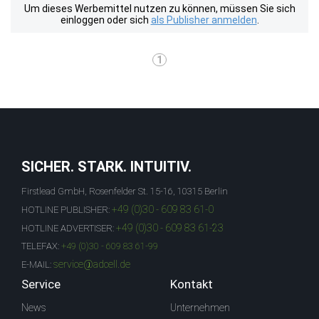
Um dieses Werbemittel nutzen zu können, müssen Sie sich
einloggen oder sich
als Publisher anmelden
.
1
SICHER. STARK. INTUITIV.
Firstlead GmbH, Rosenfelder St. 15-16, 10315 Berlin
+49 (0)30 - 609 83 61-0
HOTLINE PUBLISHER:
+49 (0)30 - 609 83 61-23
HOTLINE ADVERTISER:
TELEFAX:
+49 (0)30 - 609 83 61-99
service@adcell.de
E-MAIL:
Service
Kontakt
News
Unternehmen