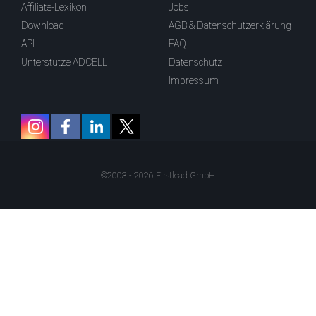
Affiliate-Lexikon
Jobs
Download
AGB & Datenschutzerklärung
API
FAQ
Unterstütze ADCELL
Datenschutz
Impressum
©2003 - 2026 Firstlead GmbH