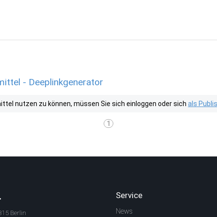
tel - Deeplinkgenerator
tel nutzen zu können, müssen Sie sich einloggen oder sich
als Publ
1
.
Service
News
315 Berlin