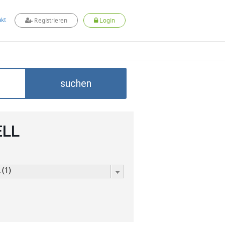
kt
Registrieren
Login
suchen
ELL
 (1)