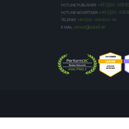
+49 (0)30 - 609 8
HOTLINE PUBLISHER:
+49 (0)30 - 609 
HOTLINE ADVERTISER:
TELEFAX:
+49 (0)30 - 609 83 61-99
service@adcell.de
E-MAIL: