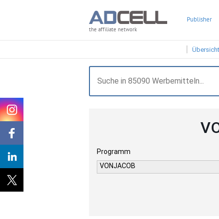
Publisher
the affiliate network
Übersich
VO
Programm
VONJACOB