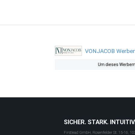
VONJACOB Werbemit
Um dieses Werbemit
SICHER. STARK. INTUITIV
Firstlead GmbH, Rosenfelder St. 15-16, 10