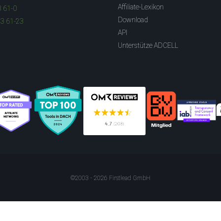
Affiliate-Lexikon
3 61-0
Download
83 61-23
API
Unterstütze ADCELL
©2003 - 2026 Firstlead GmbH