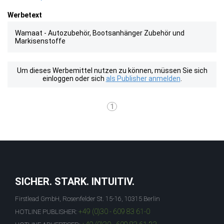
Werbetext
Wamaat - Autozubehör, Bootsanhänger Zubehör und
Markisenstoffe
Um dieses Werbemittel nutzen zu können, müssen Sie sich
einloggen oder sich
als Publisher anmelden
.
1
SICHER. STARK. INTUITIV.
Firstlead GmbH, Rosenfelder St. 15-16, 10315 Berlin
+49 (0)30 - 609 83 61-0
HOTLINE PUBLISHER: