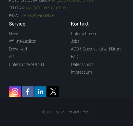
+49 (0)30 - 609 83 61-23
HOTLINE ADVERTISER:
TELEFAX:
+49 (0)30 - 609 83 61-99
service@adcell.de
E-MAIL:
Service
Kontakt
News
Unternehmen
Affiliate-Lexikon
Jobs
Download
AGB & Datenschutzerklärung
API
FAQ
Unterstütze ADCELL
Datenschutz
Impressum
©2003 - 2026 Firstlead GmbH