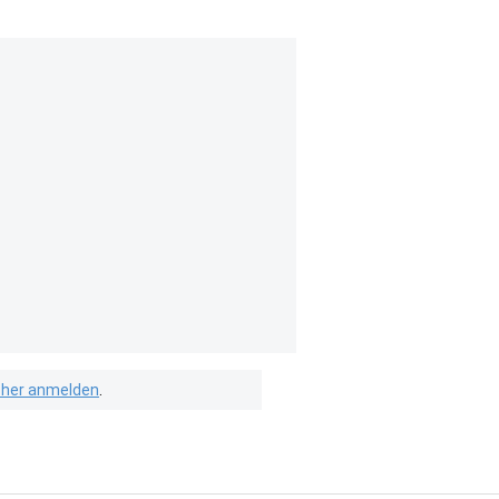
isher anmelden
.