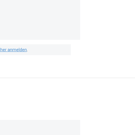
isher anmelden
.