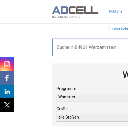
Publisher
the affiliate network
Übersich
W
Programm
Wamster
Größe
alle Größen