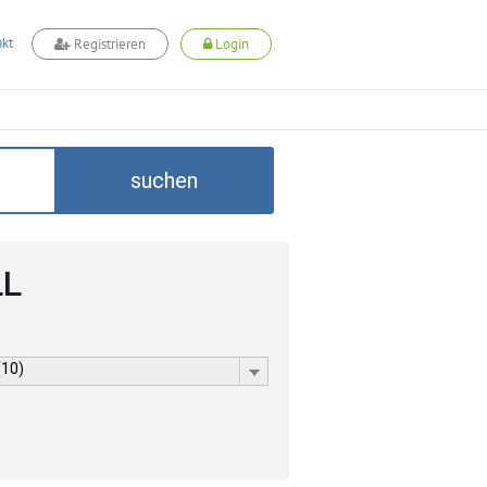
kt
Registrieren
Login
suchen
LL
(10)