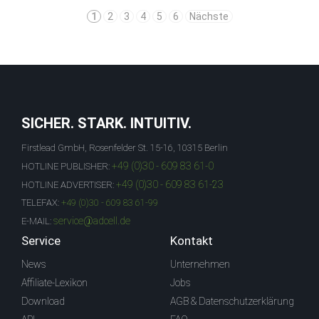
1
2
3
4
5
6
Nächste
SICHER. STARK. INTUITIV.
Firstlead GmbH, Rosenfelder St. 15-16, 10315 Berlin
+49 (0)30 - 609 83 61-0
HOTLINE PUBLISHER:
+49 (0)30 - 609 83 61-23
HOTLINE ADVERTISER:
TELEFAX:
+49 (0)30 - 609 83 61-99
service@adcell.de
E-MAIL:
Service
Kontakt
News
Unternehmen
Affiliate-Lexikon
Jobs
Download
AGB & Datenschutzerklärung