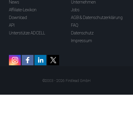
News
Unternehmen
Affiliate-Lexikon
Jobs
Download
AGB & Datenschutzerklärung
API
FAQ
Unterstütze ADCELL
Datenschutz
Impressum
©2003 - 2026 Firstlead GmbH