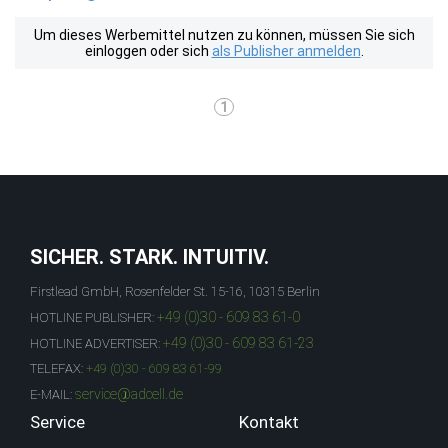
Um dieses Werbemittel nutzen zu können, müssen Sie sich
einloggen oder sich
als Publisher anmelden
.
1
SICHER. STARK. INTUITIV.
Firstlead GmbH, Rosenfelder St. 15-16, 10315 Berlin
+49 (0)30 - 609 83 61-0
HOTLINE PUBLISHER:
+49 (0)30 - 609 83 61-23
HOTLINE ADVERTISER:
TELEFAX:
+49 (0)30 - 609 83 61-99
service@adcell.de
E-MAIL:
Service
Kontakt