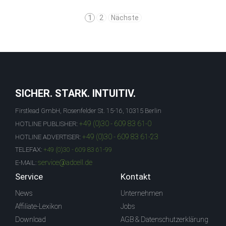
1
2
Nächste
SICHER. STARK. INTUITIV.
Firstlead GmbH, Rosenfelder St. 15-16, 10315 Berlin
+49 (0)30 - 609 83 61-0
HOTLINE PUBLISHER:
+49 (0)30 - 609 83 61-23
HOTLINE ADVERTISER:
TELEFAX:
+49 (0)30 - 609 83 61-99
service@adcell.de
E-MAIL:
Service
Kontakt
News
Unternehmen
Affiliate-Lexikon
Jobs
Download
AGB & Datenschutzerklärung