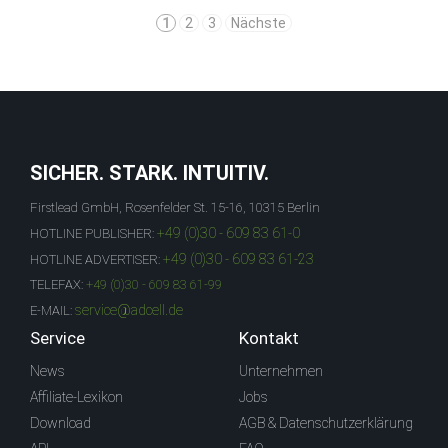
1
2
3
Nächste
SICHER. STARK. INTUITIV.
Firstlead GmbH, Rosenfelder St. 15-16, 10315 Berlin
+49 (0)30 - 609 83 61-0
HOTLINE PUBLISHER:
+49 (0)30 - 609 83 61-23
HOTLINE ADVERTISER:
TELEFAX:
+49 (0)30 - 609 83 61-99
service@adcell.de
E-MAIL:
Service
Kontakt
News
Unternehmen
Affiliate-Lexikon
Jobs
Download
AGB & Datenschutzerklärung