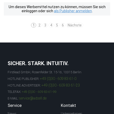
Um dieses Werbemittel nutzen zu können, müssen Sie sich
einloggen oder sich
als Publisher anmelden
.
1
2
3
4
5
6
Nächste
SICHER. STARK. INTUITIV.
Firstlead GmbH, Rosenfelder St. 15-16, 10315 Berlin
+49 (0)30 - 609 83 61-0
HOTLINE PUBLISHER:
+49 (0)30 - 609 83 61-23
HOTLINE ADVERTISER:
TELEFAX:
+49 (0)30 - 609 83 61-99
service@adcell.de
E-MAIL:
Service
Kontakt
News
Unternehmen