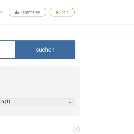
kt
Registrieren
Login
suchen
in (1)
1