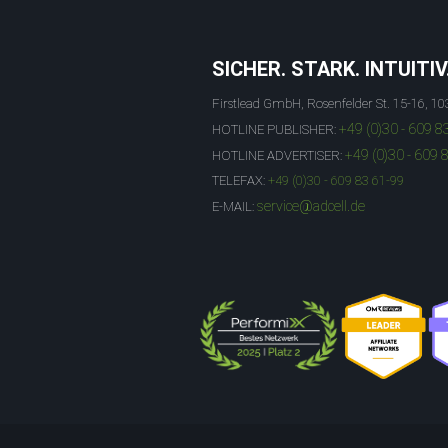
SICHER. STARK. INTUITIV
Firstlead GmbH, Rosenfelder St. 15-16, 10
+49 (0)30 - 609 8
HOTLINE PUBLISHER:
+49 (0)30 - 609 
HOTLINE ADVERTISER:
TELEFAX:
+49 (0)30 - 609 83 61-99
service@adcell.de
E-MAIL: