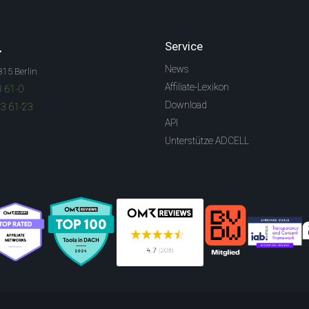
.
Service
News
315 Berlin
Affiliate-Lexikon
3 61-0
Download
83 61-23
API
Unterstütze ADCELL