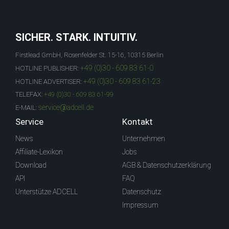
SICHER. STARK. INTUITIV.
Firstlead GmbH, Rosenfelder St. 15-16, 10315 Berlin
+49 (0)30 - 609 83 61-0
HOTLINE PUBLISHER:
+49 (0)30 - 609 83 61-23
HOTLINE ADVERTISER:
TELEFAX:
+49 (0)30 - 609 83 61-99
service@adcell.de
E-MAIL:
Service
Kontakt
News
Unternehmen
Affiliate-Lexikon
Jobs
Download
AGB & Datenschutzerklärung
API
FAQ
Unterstütze ADCELL
Datenschutz
Impressum