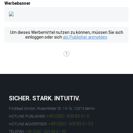
Werbebanner
Um dieses Werbemittel nutzen zu können, müssen Sie sich
einloggen oder sich
als Publisher anmelden
.
1
SICHER. STARK. INTUITIV.
Firstlead GmbH, Rosenfelder St. 15-16, 10315 Berlin
+49 (0)30 - 609 83 61-0
HOTLINE PUBLISHER:
+49 (0)30 - 609 83 61-23
HOTLINE ADVERTISER:
TELEFAX:
+49 (0)30 - 609 83 61-99