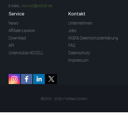
service@adcell.de
E-MAIL:
Service
Kontakt
News
Unternehmen
Affiliate-Lexikon
Jobs
Download
AGB & Datenschutzerklärung
API
FAQ
Unterstütze ADCELL
Datenschutz
Impressum
©2003 - 2026 Firstlead GmbH