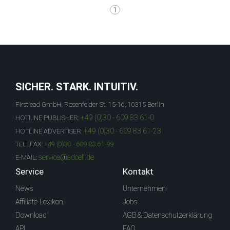
1
SICHER. STARK. INTUITIV.
Firstlead GmbH, Rosenfelder St. 15-16, 10315 Berlin
+49 (0)30 - 609 83 61-0
HOTLINE PUBLISHER:
+49 (0)30 - 609 83 61-23
HOTLINE ADVERTISER:
TELEFAX:
+49 (0)30 - 609 83 61-99
service@adcell.de
E-MAIL:
Service
Kontakt
News
Unternehmen
Affiliate-Lexikon
Jobs
Download
AGB & Datenschutzerklärung
API
FAQ