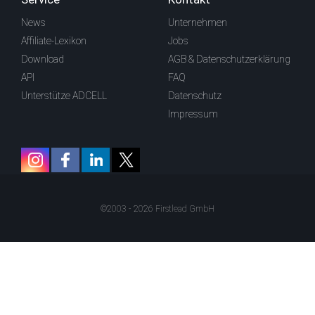
News
Unternehmen
Affiliate-Lexikon
Jobs
Download
AGB & Datenschutzerklärung
API
FAQ
Unterstütze ADCELL
Datenschutz
Impressum
©2003 - 2026 Firstlead GmbH