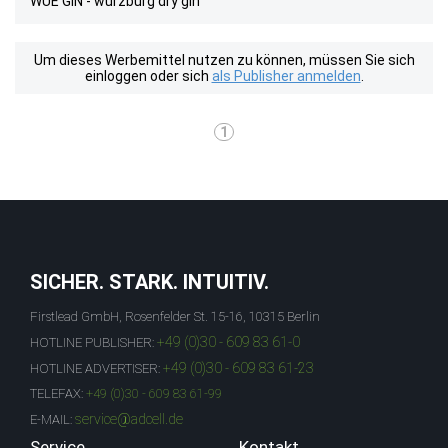
WUE GIN - würzburg dry gin
Um dieses Werbemittel nutzen zu können, müssen Sie sich
einloggen oder sich
als Publisher anmelden
.
1
SICHER. STARK. INTUITIV.
Firstlead GmbH, Rosenfelder St. 15-16, 10315 Berlin
+49 (0)30 - 609 83 61-0
HOTLINE PUBLISHER:
+49 (0)30 - 609 83 61-23
HOTLINE ADVERTISER:
TELEFAX:
+49 (0)30 - 609 83 61-99
service@adcell.de
E-MAIL:
Service
Kontakt