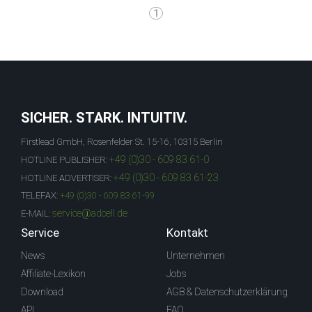
1
SICHER. STARK. INTUITIV.
Firstlead GmbH, Rosenfelder St. 15-16, 10315 Berlin
+49 (0)30 - 609 83 61-0
HOTLINE PUBLISHER:
+49 (0)30 - 609 83 61-23
HOTLINE ADVERTISER:
TELEFAX:
+49 (0)30 - 609 83 61-99
service@adcell.de
E-MAIL:
Service
Kontakt
News
Unternehmen
Affiliate-Lexikon
Jobs
Download
AGB & Datenschutzerklärung
API
FAQ