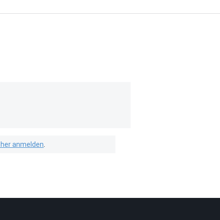
isher anmelden
.