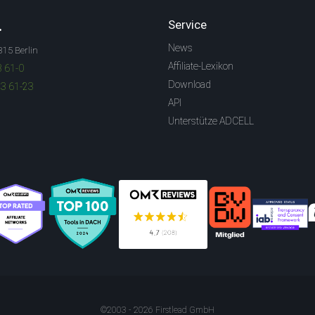
.
Service
News
315 Berlin
Affiliate-Lexikon
3 61-0
Download
83 61-23
API
Unterstütze ADCELL
©2003 - 2026 Firstlead GmbH