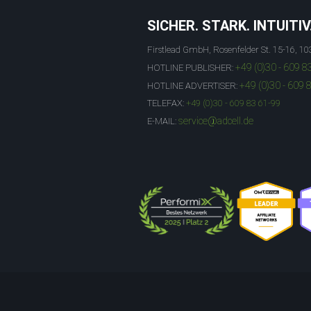
SICHER. STARK. INTUITIV
Firstlead GmbH, Rosenfelder St. 15-16, 10
+49 (0)30 - 609 8
HOTLINE PUBLISHER:
+49 (0)30 - 609 
HOTLINE ADVERTISER:
TELEFAX:
+49 (0)30 - 609 83 61-99
service@adcell.de
E-MAIL: