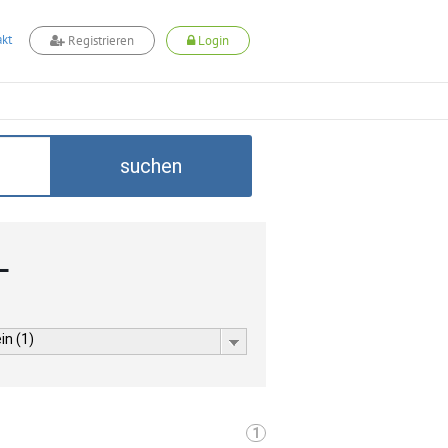
kt
Registrieren
Login
suchen
L
in (1)
1