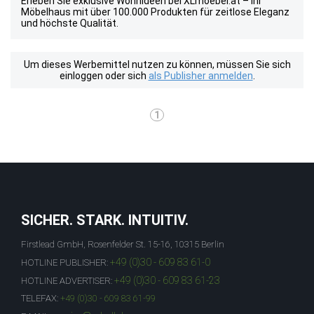
Erleben Sie exklusive Wohnideen bei XLmoebel.at – Ihr
Möbelhaus mit über 100.000 Produkten für zeitlose Eleganz
und höchste Qualität.
Um dieses Werbemittel nutzen zu können, müssen Sie sich
einloggen oder sich
als Publisher anmelden
.
1
SICHER. STARK. INTUITIV.
Firstlead GmbH, Rosenfelder St. 15-16, 10315 Berlin
+49 (0)30 - 609 83 61-0
HOTLINE PUBLISHER:
+49 (0)30 - 609 83 61-23
HOTLINE ADVERTISER:
TELEFAX:
+49 (0)30 - 609 83 61-99