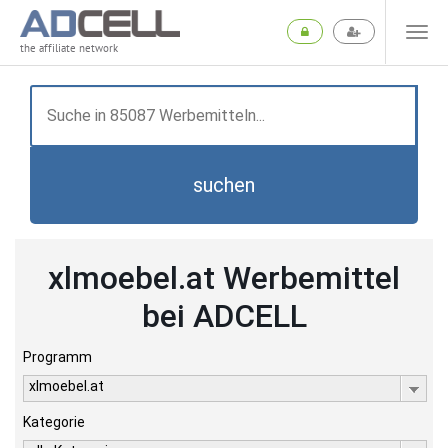
the affiliate network
suchen
xlmoebel.at Werbemittel
bei ADCELL
Programm
xlmoebel.at
Kategorie