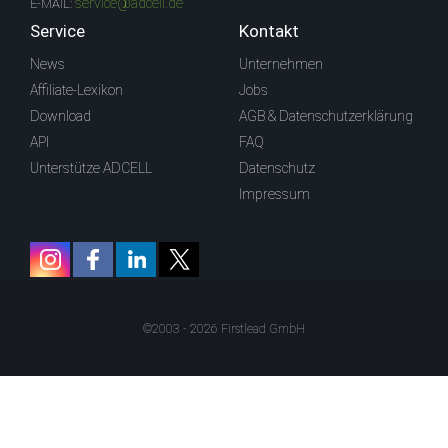
service@adcell.de
E-MAIL:
Service
Kontakt
News
Unternehmen
Affiliate-Lexikon
Jobs
Download
AGB & Datenschutzerklärung
API
FAQ
Unterstütze ADCELL
Datenschutz
Impressum
©2003 - 2026 Firstlead GmbH