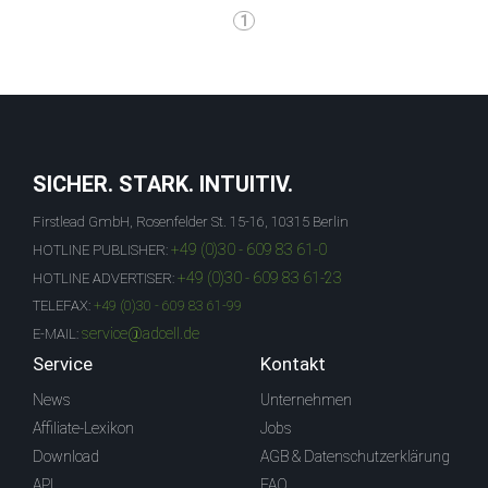
1
SICHER. STARK. INTUITIV.
Firstlead GmbH, Rosenfelder St. 15-16, 10315 Berlin
+49 (0)30 - 609 83 61-0
HOTLINE PUBLISHER:
+49 (0)30 - 609 83 61-23
HOTLINE ADVERTISER:
TELEFAX:
+49 (0)30 - 609 83 61-99
service@adcell.de
E-MAIL:
Service
Kontakt
News
Unternehmen
Affiliate-Lexikon
Jobs
Download
AGB & Datenschutzerklärung
API
FAQ