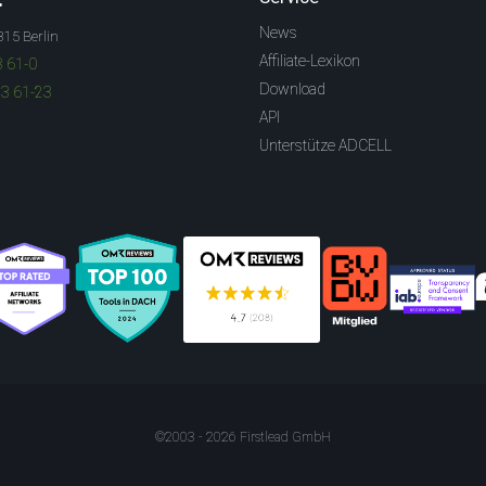
News
315 Berlin
Affiliate-Lexikon
3 61-0
Download
83 61-23
API
Unterstütze ADCELL
©2003 - 2026 Firstlead GmbH