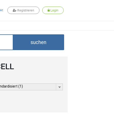
kt
Registrieren
Login
suchen
CELL
dardisiert (1)