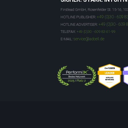
Firstlead GmbH, Rosenfelder St. 15-16, 10
+49 (0)30 - 609 8
HOTLINE PUBLISHER:
+49 (0)30 - 609 
HOTLINE ADVERTISER:
TELEFAX:
+49 (0)30 - 609 83 61-99
service@adcell.de
E-MAIL: