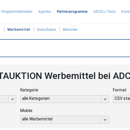
Programmbetreiber
Agentur
Partnerprogramme
ADCELL-Tools
Konta
t
Werbemittel
Gutscheine
Aktionen
TAUKTION Werbemittel bei AD
Kategorie
Format
alle Kategorien
CSV stan
Mobile
alle Werbemittel