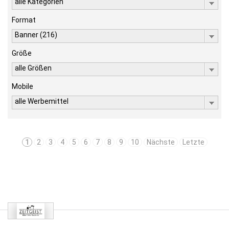
alle Kategorien
Format
Banner (216)
Größe
alle Größen
Mobile
alle Werbemittel
1
2
3
4
5
6
7
8
9
10
Nächste
Letzte