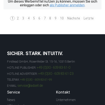
Um dieses Werbemittel nutzen zu können, müssen Sie sich
einloggen oder sich
als Publisher anmelden
.
1
2
3
4
5
6
7
8
9
10
Nächste
Letzte
SICHER. STARK. INTUITIV.
Firstlead GmbH, Rosenfelder St. 15-16, 10315 Berlin
+49 (0)30 - 609 83 61-0
HOTLINE PUBLISHER:
+49 (0)30 - 609 83 61-23
HOTLINE ADVERTISER:
TELEFAX:
+49 (0)30 - 609 83 61-99
service@adcell.de
E-MAIL:
Service
Kontakt
News
Unternehmen