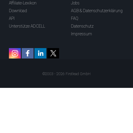
Affiliate-Lexikon
Jobs
Download
AGB & Datenschutzerklärung
API
FAQ
Unterstütze ADCELL
Datenschutz
Impressum
©2003 - 2026 Firstlead GmbH