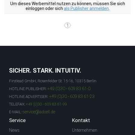
Um dieses Werbemittel nutzen zu können, müssen Sie sich
einloggen oder sich
als Publisher anmelden
.
1
SICHER. STARK. INTUITIV.
Firstlead GmbH, Rosenfelder St. 15-16, 10315 Berlin
+49 (0)30 - 609 83 61-0
HOTLINE PUBLISHER:
+49 (0)30 - 609 83 61-23
HOTLINE ADVERTISER:
TELEFAX:
+49 (0)30 - 609 83 61-99
service@adcell.de
E-MAIL:
Service
Kontakt
News
Unternehmen