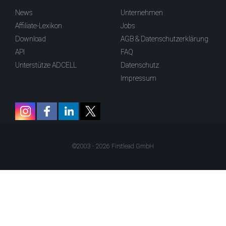
News
Unternehmen
Affiliate-Lexikon
Jobs
Download
AGB & Datenschutzerklärung
API
FAQ
Unterstütze ADCELL
Datenschutz
Impressum
©2003 - 2026 Firstlead GmbH