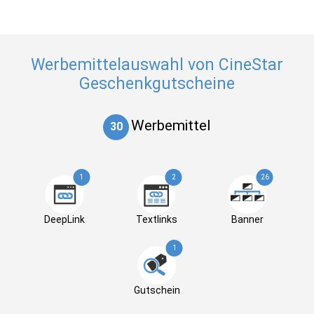
Werbemittelauswahl von CineStar
Geschenkgutscheine
Werbemittel
30
1
2
26
DeepLink
Textlinks
Banner
1
Gutschein