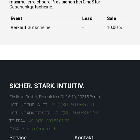
maximal erreichbare Provisionen bei CineStar
Geschenkgutscheine:
Event
Lead
Sale
Verkauf Gutscheine
-
10,00 %
SICHER. STARK. INTUITIV.
Firstlead GmbH, Rosenfelder St. 15-16, 10315 Berlin
+49 (0)30 - 609 83 61-0
HOTLINE PUBLISHER:
+49 (0)30 - 609 83 61-23
HOTLINE ADVERTISER:
TELEFAX:
+49 (0)30 - 609 83 61-99
service@adcell.de
E-MAIL:
Service
Kontakt