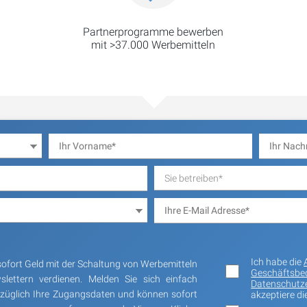
Partnerprogramme bewerben
mit >37.000 Werbemitteln
Sie betreiben*
Ich habe die
sofort Geld mit der Schaltung von Werbemitteln
Geschäftsbe
lettern verdienen. Melden Sie sich einfach
Datenschutz
rzüglich Ihre Zugangsdaten und können sofort
akzeptiere di