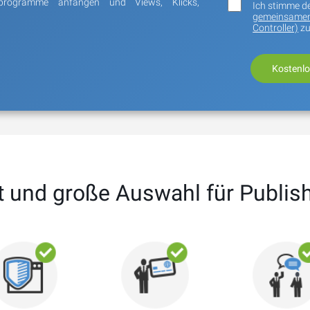
programme anfangen und Views, Klicks,
Ich stimme d
gemeinsamen
Controller)
zu
t und große Auswahl für Publis