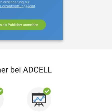
er Vereinbarung zur
 Verantwortung (Joint
.
her bei ADCELL