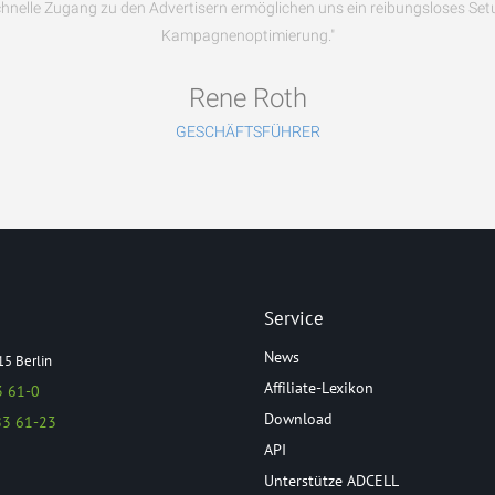
nelle Zugang zu den Advertisern ermöglichen uns ein reibungsloses Set
Kampagnenoptimierung."
Rene Roth
GESCHÄFTSFÜHRER
Service
News
15 Berlin
Affiliate-Lexikon
3 61-0
Download
83 61-23
API
Unterstütze ADCELL