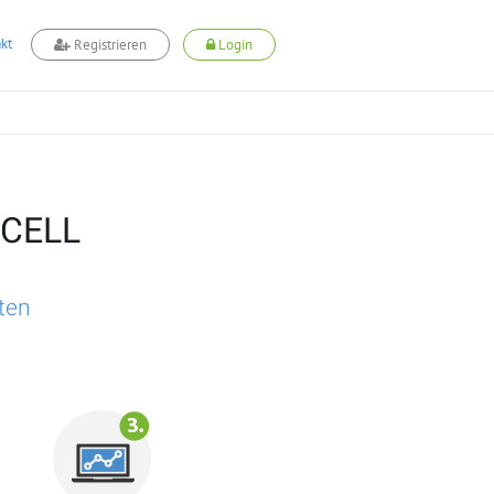
kt
Registrieren
Login
DCELL
rten