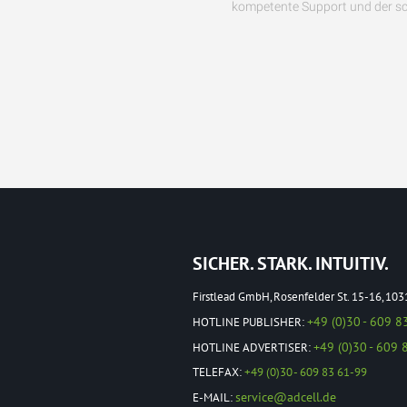
kompetente Support und der sch
SICHER. STARK. INTUITIV.
Firstlead GmbH, Rosenfelder St. 15-16, 103
+49 (0)30 - 609 8
HOTLINE PUBLISHER:
+49 (0)30 - 609 
HOTLINE ADVERTISER:
TELEFAX:
+49 (0)30 - 609 83 61-99
service@adcell.de
E-MAIL: