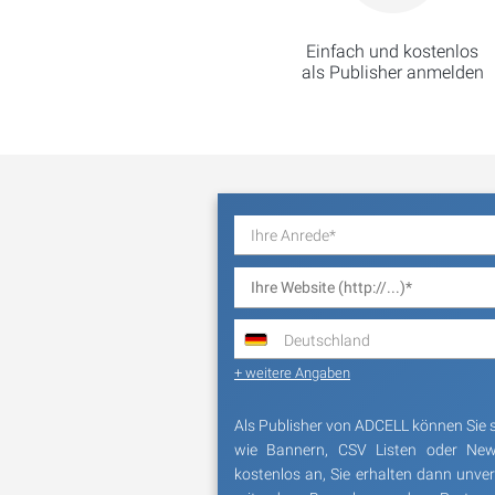
Einfach und kostenlos
als Publisher anmelden
Ihre Anrede*
Deutschland
+ weitere Angaben
Als Publisher von ADCELL können Sie 
wie Bannern, CSV Listen oder News
kostenlos an, Sie erhalten dann unve