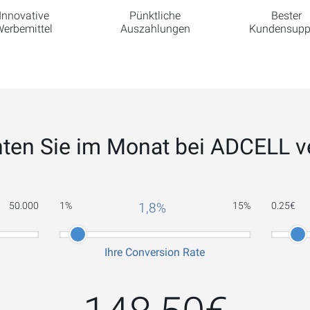
Innovative
Pünktliche
Bester
erbemittel
Auszahlungen
Kundensupp
ten Sie im Monat bei ADCELL v
50.000
1
%
1,8
%
15
%
0.25
€
Ihre Conversion Rate