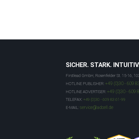
SICHER. STARK. INTUITIV
Firstlead GmbH, Rosenfelder St. 15-16, 10
+49 (0)30 - 609 8
HOTLINE PUBLISHER:
+49 (0)30 - 609 
HOTLINE ADVERTISER:
TELEFAX:
+49 (0)30 - 609 83 61-99
service@adcell.de
E-MAIL: