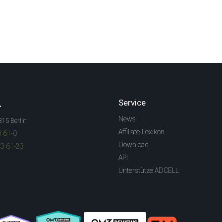
.
Service
News
315 Berlin
Affiliate-Lexikon
3 61-0
Download
83 61-23
API
Unterstütze ADCELL