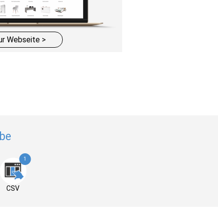
ur Webseite >
be
1
CSV