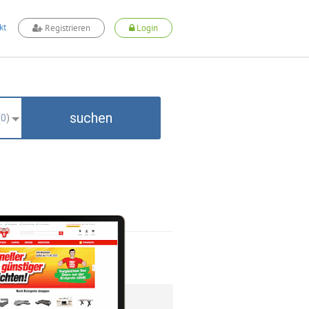
kt
Registrieren
Login
suchen
(
0
)