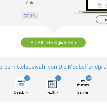
Sale
7,00 %
z
Als Affiliate registrieren
erbemittelauswahl von Die Moebelfundgru
1
1
178
DeepLink
Textlink
Banner