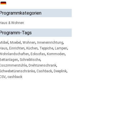
Programmkategorien
Haus & Wohnen
Programm-Tags
,
,
,
,
Möbel
Moebel
Wohnen
Inneneinrichtung
,
,
,
,
,
Haus
Einrichten
Küchen
Teppiche
Lampen
,
,
,
Wohnlandschaften
Ecksofas
Kommoden
,
,
Bettanlagen
Schreibtische
,
,
Esszimmerstühle
Drehtürenschrank
,
,
,
Schwebetürenschränke
Cashback
Deeplink
,
CSV
cashback