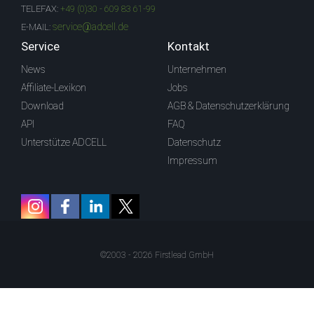
TELEFAX:
+49 (0)30 - 609 83 61-99
service@adcell.de
E-MAIL:
Service
Kontakt
News
Unternehmen
Affiliate-Lexikon
Jobs
Download
AGB & Datenschutzerklärung
API
FAQ
Unterstütze ADCELL
Datenschutz
Impressum
©2003 - 2026 Firstlead GmbH