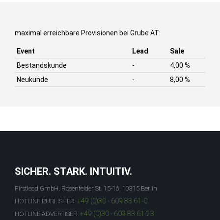
maximal erreichbare Provisionen bei Grube AT:
Event
Lead
Sale
Bestandskunde
-
4,00 %
Neukunde
-
8,00 %
SICHER. STARK. INTUITIV.
Firstlead GmbH, Rosenfelder St. 15-16, 10315 Berlin
+49 (0)30 - 609 83 61-0
HOTLINE PUBLISHER:
+49 (0)30 - 609 83 61-23
HOTLINE ADVERTISER: