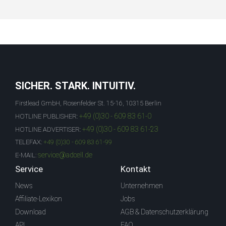
SICHER. STARK. INTUITIV.
Firstlead GmbH, Rosenfelder St. 15-16, 10315 Berlin
+49 (0)30 - 609 83 61-0
HOTLINE PUBLISHER:
+49 (0)30 - 609 83 61-23
HOTLINE ADVERTISER:
TELEFAX:
+49 (0)30 - 609 83 61-99
service@adcell.de
E-MAIL:
Service
Kontakt
News
Unternehmen
Affiliate-Lexikon
Jobs
Download
AGB & Datenschutzerklärung
API
FAQ