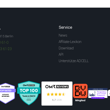
.
Service
News
315 Berlin
Affiliate-Lexikon
3 61-0
Download
83 61-23
API
Unterstütze ADCELL