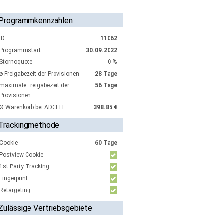
Programmkennzahlen
ID
11062
Programmstart
30.09.2022
Stornoquote
0 %
ø Freigabezeit der Provisionen
28 Tage
maximale Freigabezeit der
56 Tage
Provisionen
Ø Warenkorb bei ADCELL:
398.85 €
Trackingmethode
Cookie
60 Tage
Postview-Cookie
1st Party Tracking
Fingerprint
Retargeting
Zulässige Vertriebsgebiete