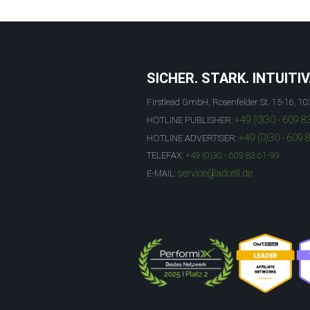
SICHER. STARK. INTUITIV
Firstlead GmbH, Rosenfelder St. 15-16, 10
+49 (0)30 - 609 8
HOTLINE PUBLISHER:
+49 (0)30 - 609 
HOTLINE ADVERTISER:
TELEFAX:
+49 (0)30 - 609 83 61-99
service@adcell.de
E-MAIL: