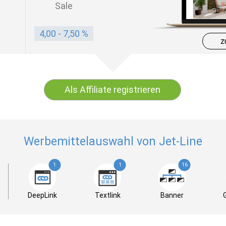
Sale
4,00 - 7,50 %
z
Als Affiliate registrieren
Werbemittelauswahl von Jet-Line
1
1
16
DeepLink
Textlink
Banner