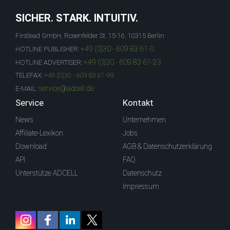
SICHER. STARK. INTUITIV.
Firstlead GmbH, Rosenfelder St. 15-16, 10315 Berlin
+49 (0)30 - 609 83 61-0
HOTLINE PUBLISHER:
+49 (0)30 - 609 83 61-23
HOTLINE ADVERTISER:
TELEFAX:
+49 (0)30 - 609 83 61-99
service@adcell.de
E-MAIL:
Service
Kontakt
News
Unternehmen
Affiliate-Lexikon
Jobs
Download
AGB & Datenschutzerklärung
API
FAQ
Unterstütze ADCELL
Datenschutz
Impressum