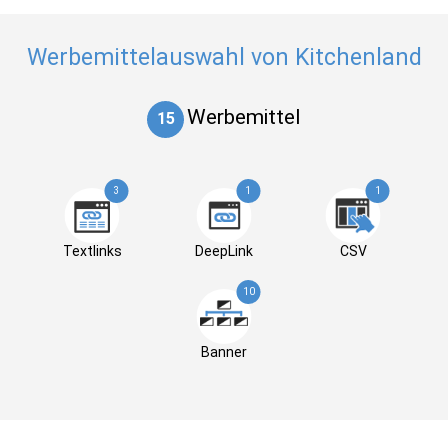
Werbemittelauswahl von Kitchenland
Werbemittel
15
3
1
1
Textlinks
DeepLink
CSV
10
Banner