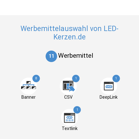
Werbemittelauswahl von LED-
Kerzen.de
Werbemittel
11
8
1
1
Banner
CSV
DeepLink
1
Textlink