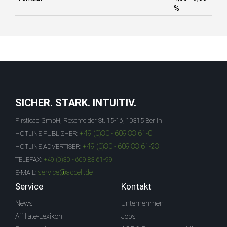
%
SICHER. STARK. INTUITIV.
Firstlead GmbH, Rosenfelder St. 15-16, 10315 Berlin
+49 (0)30 - 609 83 61-0
HOTLINE PUBLISHER:
+49 (0)30 - 609 83 61-23
HOTLINE ADVERTISER:
TELEFAX:
+49 (0)30 - 609 83 61-99
service@adcell.de
E-MAIL:
Service
Kontakt
News
Unternehmen
Affiliate-Lexikon
Jobs