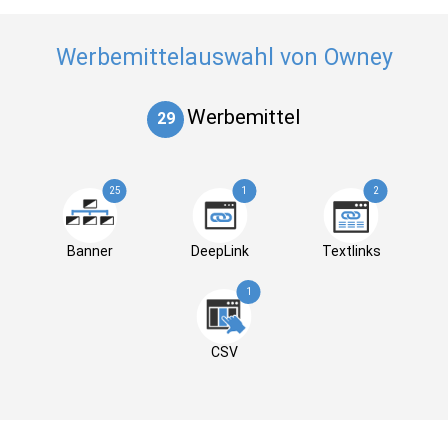
Werbemittelauswahl von Owney
Werbemittel
29
25
1
2
Banner
DeepLink
Textlinks
1
CSV