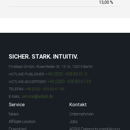
13,00 %
SICHER. STARK. INTUITIV.
Firstlead GmbH, Rosenfelder St. 15-16, 10315 Berlin
+49 (0)30 - 609 83 61-0
HOTLINE PUBLISHER:
+49 (0)30 - 609 83 61-23
HOTLINE ADVERTISER:
TELEFAX:
+49 (0)30 - 609 83 61-99
service@adcell.de
E-MAIL:
Service
Kontakt
News
Unternehmen
Affiliate-Lexikon
Jobs
Download
AGB & Datenschutzerklärung