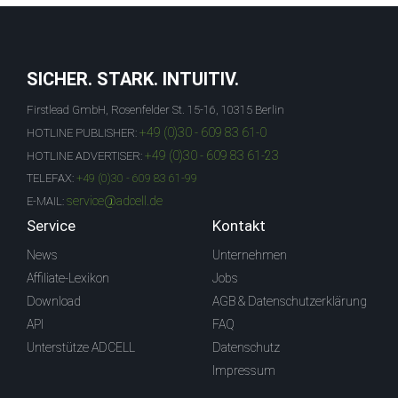
SICHER. STARK. INTUITIV.
Firstlead GmbH, Rosenfelder St. 15-16, 10315 Berlin
+49 (0)30 - 609 83 61-0
HOTLINE PUBLISHER:
+49 (0)30 - 609 83 61-23
HOTLINE ADVERTISER:
TELEFAX:
+49 (0)30 - 609 83 61-99
service@adcell.de
E-MAIL:
Service
Kontakt
News
Unternehmen
Affiliate-Lexikon
Jobs
Download
AGB & Datenschutzerklärung
API
FAQ
Unterstütze ADCELL
Datenschutz
Impressum