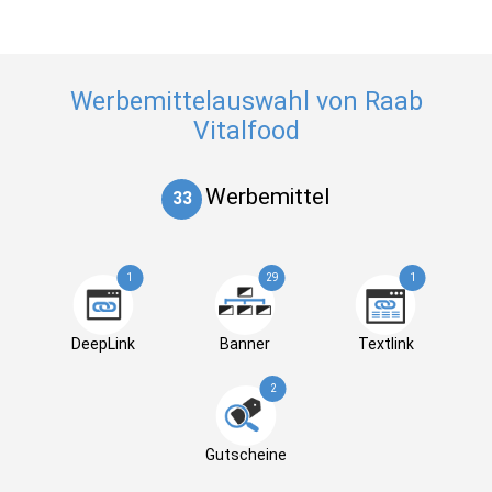
Werbemittelauswahl von Raab
Vitalfood
Werbemittel
33
1
29
1
DeepLink
Banner
Textlink
2
Gutscheine