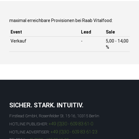
maximal erreichbare Provisionen bei Raab Vitalfood:
Event
Lead
Sale
Verkauf
-
5,00 - 14,00
%
SICHER. STARK. INTUITIV.
Firstlead GmbH, Rosenfelder St. 15-16, 10315 Berlin
+49 (0)30 - 609 83 61-0
HOTLINE PUBLISHER:
+49 (0)30 - 609 83 61-23
HOTLINE ADVERTISER: