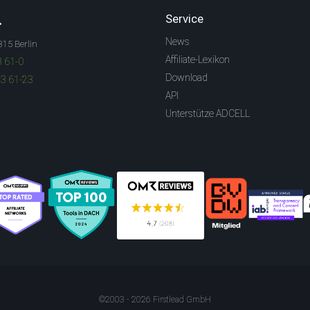
.
Service
News
315 Berlin
Affiliate-Lexikon
3 61-0
Download
83 61-23
API
Unterstütze ADCELL
©2003 - 2026 Firstlead GmbH