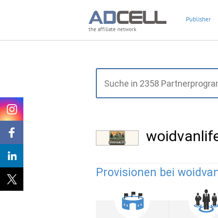
Publisher
the affiliate network
woidvanlif
Provisionen bei woidvanl