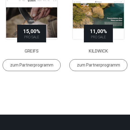
15,00%
11,00%
PRO SALE
PRO SALE
GREIFS
KILDWICK
zum Partnerprogramm
zum Partnerprogramm