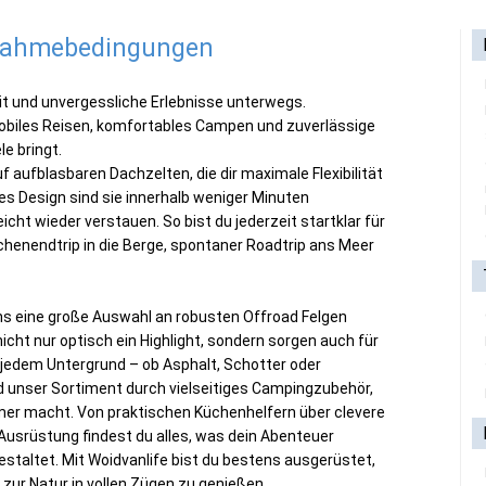
lnahmebedingungen
eit und unvergessliche Erlebnisse unterwegs.
mobiles Reisen, komfortables Campen und zuverlässige
e bringt.
 aufblasbaren Dachzelten, die dir maximale Flexibilität
ves Design sind sie innerhalb weniger Minuten
icht wieder verstauen. So bist du jederzeit startklar für
henendtrip in die Berge, spontaner Roadtrip ans Meer
ns eine große Auswahl an robusten Offroad Felgen
nicht nur optisch ein Highlight, sondern sorgen auch für
f jedem Untergrund – ob Asphalt, Schotter oder
unser Sortiment durch vielseitiges Campingzubehör,
er macht. Von praktischen Küchenhelfern über clevere
usrüstung findest du alles, was dein Abenteuer
staltet. Mit Woidvanlife bist du bestens ausgerüstet,
 zur Natur in vollen Zügen zu genießen.