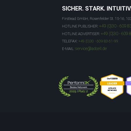
SICHER. STARK. INTUITIV
Firstlead GmbH, Rosenfelder St. 15-16, 10
+49 (0)30 - 609 8
HOTLINE PUBLISHER:
+49 (0)30 - 609 
HOTLINE ADVERTISER:
TELEFAX:
+49 (0)30 - 609 83 61-99
service@adcell.de
E-MAIL: