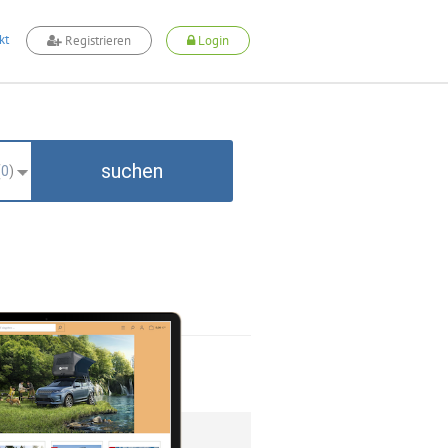
kt
Registrieren
Login
suchen
(
0
)