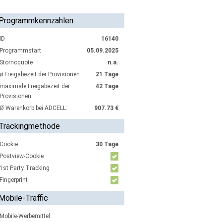
Programmkennzahlen
ID
16140
Programmstart
05.09.2025
Stornoquote
n.a.
ø Freigabezeit der Provisionen
21 Tage
maximale Freigabezeit der
42 Tage
Provisionen
Ø Warenkorb bei ADCELL:
907.73 €
Trackingmethode
Cookie
30 Tage
Postview-Cookie
1st Party Tracking
Fingerprint
Mobile-Traffic
Mobile-Werbemittel