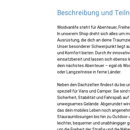
Beschreibung und Tei
Woidvanlife steht für Abenteuer, Freih
In unserem Shop dreht sich alles um 
Ausrüstung, die dich an deine Traumziel
Unser besonderer Schwerpunkt liegt auf
und Komfort bieten. Durch ihr innovati
einsatzbereit und lassen sich ebenso le
dein nächstes Abenteuer – egal ob Woc
oder Langzeitreise in ferne Länder.
Neben den Dachzelten findest du bei u
speziell für Vans und Camper. Sie sind 
Sicherheit, Stabilität und Fahrspaß au
unwegsames Gelände. Abgerundet wird 
das dein mobiles Leben noch angenehm
Stauraumlösungen bis hin zu Outdoor-A
leichter, bequemer und unabhängiger ge
um die Freiheit der Straße und die Nähe