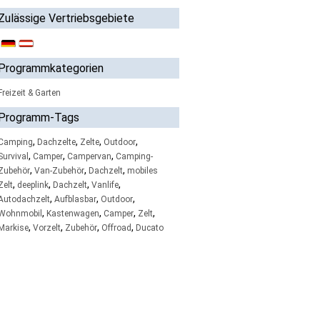
Zulässige Vertriebsgebiete
Programmkategorien
Freizeit & Garten
Programm-Tags
,
,
,
,
Camping
Dachzelte
Zelte
Outdoor
,
,
,
Survival
Camper
Campervan
Camping-
,
,
,
Zubehör
Van-Zubehör
Dachzelt
mobiles
,
,
,
,
Zelt
deeplink
Dachzelt
Vanlife
,
,
,
Autodachzelt
Aufblasbar
Outdoor
,
,
,
,
Wohnmobil
Kastenwagen
Camper
Zelt
,
,
,
,
Markise
Vorzelt
Zubehör
Offroad
Ducato