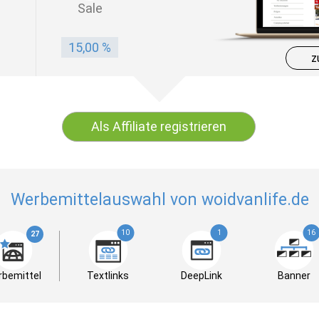
Sale
15,00 %
z
Als Affiliate registrieren
Werbemittelauswahl von woidvanlife.de
10
1
16
27
bemittel
Textlinks
DeepLink
Banner