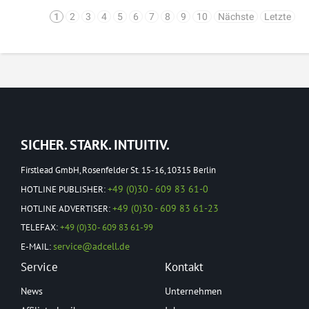
1
2
3
4
5
6
7
8
9
10
Nächste
Letzte
SICHER. STARK. INTUITIV.
Firstlead GmbH, Rosenfelder St. 15-16, 10315 Berlin
+49 (0)30 - 609 83 61-0
HOTLINE PUBLISHER:
+49 (0)30 - 609 83 61-23
HOTLINE ADVERTISER:
TELEFAX:
+49 (0)30 - 609 83 61-99
service@adcell.de
E-MAIL:
Service
Kontakt
News
Unternehmen