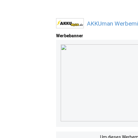
AKKUman Werbemitt
Werbebanner
Um dieses Werbemit