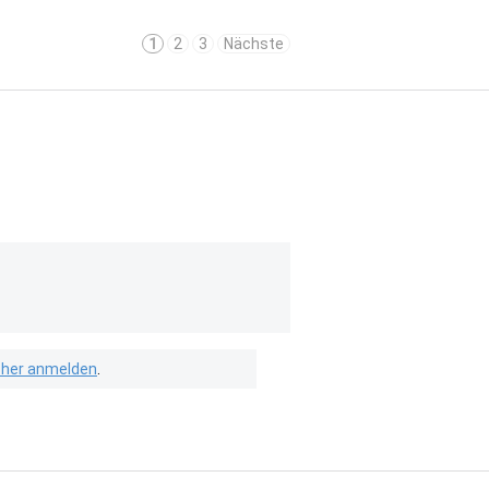
1
2
3
Nächste
isher anmelden
.