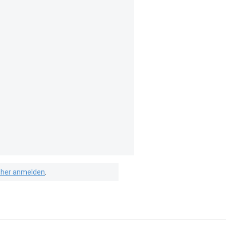
isher anmelden
.