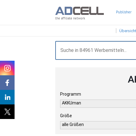
Publisher
the affiliate network
Übersich
A
Programm
AKKUman
Größe
alle Größen