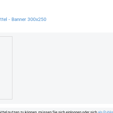
el - Banner 300x250
tel nutzen zu können, müssen Sie sich einloggen oder sich
als Publ