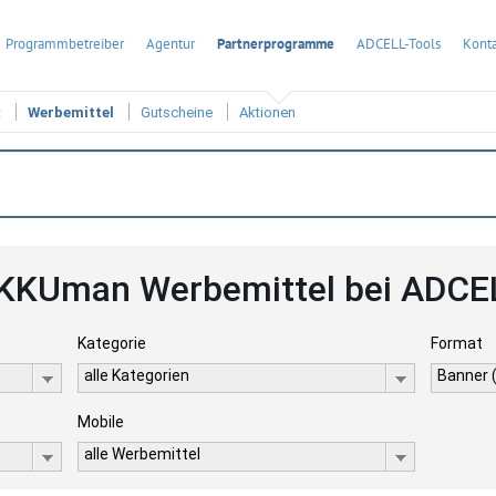
Programmbetreiber
Agentur
Partnerprogramme
ADCELL-Tools
Konta
t
Werbemittel
Gutscheine
Aktionen
KKUman Werbemittel bei ADCE
Kategorie
Format
alle Kategorien
Banner 
Mobile
alle Werbemittel