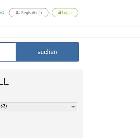
kt
Registrieren
Login
suchen
LL
(53)