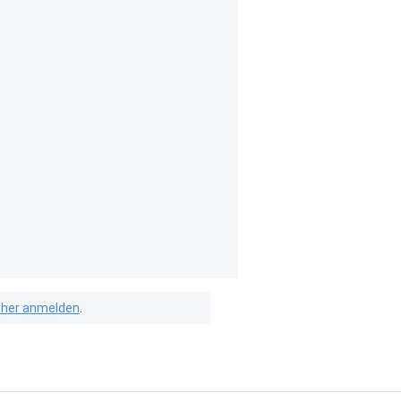
isher anmelden
.