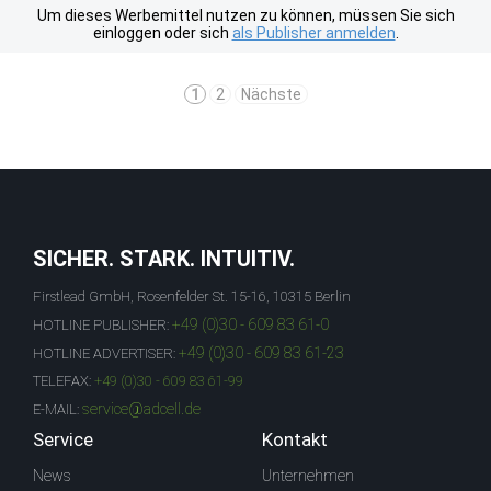
Um dieses Werbemittel nutzen zu können, müssen Sie sich
einloggen oder sich
als Publisher anmelden
.
1
2
Nächste
SICHER. STARK. INTUITIV.
Firstlead GmbH, Rosenfelder St. 15-16, 10315 Berlin
+49 (0)30 - 609 83 61-0
HOTLINE PUBLISHER:
+49 (0)30 - 609 83 61-23
HOTLINE ADVERTISER:
TELEFAX:
+49 (0)30 - 609 83 61-99
service@adcell.de
E-MAIL:
Service
Kontakt
News
Unternehmen