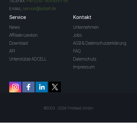
TELEFAX:
+49 (0)30 - 609 83 61-99
service@adcell.de
E-MAIL:
Service
Kontakt
News
Unternehmen
Affiliate-Lexikon
Jobs
Download
AGB & Datenschutzerklärung
API
FAQ
Unterstütze ADCELL
Datenschutz
Impressum
©2003 - 2026 Firstlead GmbH