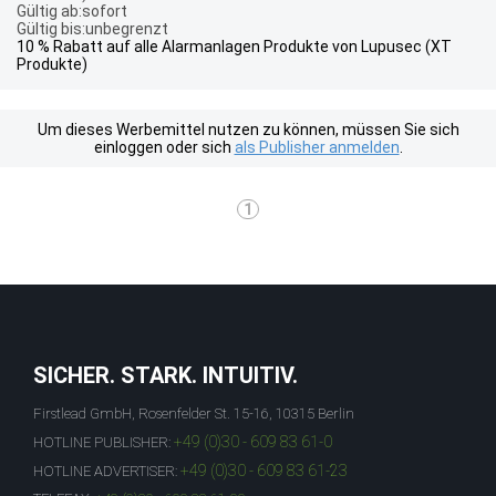
Gültig ab:sofort
Gültig bis:unbegrenzt
10 % Rabatt auf alle Alarmanlagen Produkte von Lupusec (XT
Produkte)
Um dieses Werbemittel nutzen zu können, müssen Sie sich
einloggen oder sich
als Publisher anmelden
.
1
SICHER. STARK. INTUITIV.
Firstlead GmbH, Rosenfelder St. 15-16, 10315 Berlin
+49 (0)30 - 609 83 61-0
HOTLINE PUBLISHER:
+49 (0)30 - 609 83 61-23
HOTLINE ADVERTISER: