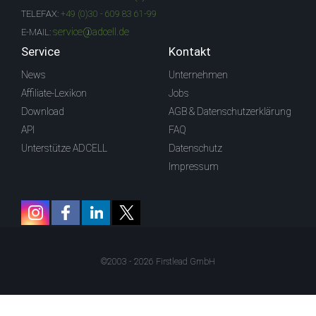
TELEFAX:
+49 (0)30 - 609 83 61-99
service@adcell.de
E-MAIL:
Service
Kontakt
News
Unternehmen
Affiliate-Lexikon
Jobs
Download
AGB & Datenschutzerklärung
API
FAQ
Unterstütze ADCELL
Datenschutz
Impressum
©2003 - 2026 Firstlead GmbH