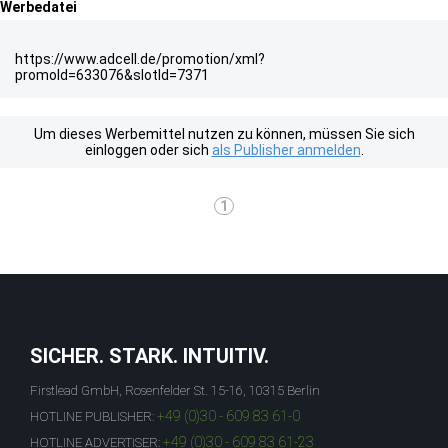
Werbedatei
https://www.adcell.de/promotion/xml?
promoId=633076&slotId=7371
Um dieses Werbemittel nutzen zu können, müssen Sie sich
einloggen oder sich
als Publisher anmelden
.
1
SICHER. STARK. INTUITIV.
Firstlead GmbH, Rosenfelder St. 15-16, 10315 Berlin
+49 (0)30 - 609 83 61-0
HOTLINE PUBLISHER:
+49 (0)30 - 609 83 61-23
HOTLINE ADVERTISER: