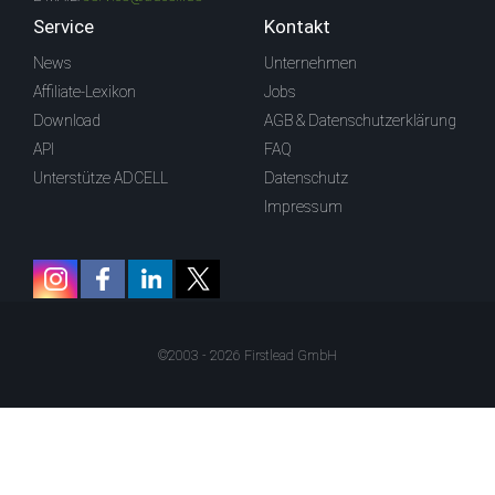
Service
Kontakt
News
Unternehmen
Affiliate-Lexikon
Jobs
Download
AGB & Datenschutzerklärung
API
FAQ
Unterstütze ADCELL
Datenschutz
Impressum
©2003 - 2026 Firstlead GmbH