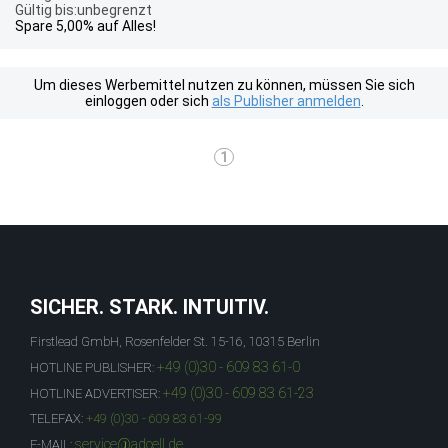
Gültig bis:unbegrenzt
Spare 5,00% auf Alles!
Um dieses Werbemittel nutzen zu können, müssen Sie sich
einloggen oder sich
als Publisher anmelden
.
1
SICHER. STARK. INTUITIV.
Firstlead GmbH, Rosenfelder St. 15-16, 10315 Berlin
+49 (0)30 - 609 83 61-0
HOTLINE PUBLISHER:
+49 (0)30 - 609 83 61-23
HOTLINE ADVERTISER:
TELEFAX:
+49 (0)30 - 609 83 61-99
service@adcell.de
E-MAIL: