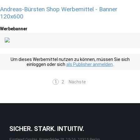
Andreas-Bürsten Shop Werbemittel - Banner
120x600
Werbebanner
Um dieses Werbemittel nutzen zu können, müssen Sie sich
einloggen oder sich
als Publisher anmelden
.
1
2
Nächste
SICHER. STARK. INTUITIV.
Firstlead GmbH, Rosenfelder St. 15-16, 10315 Berlin