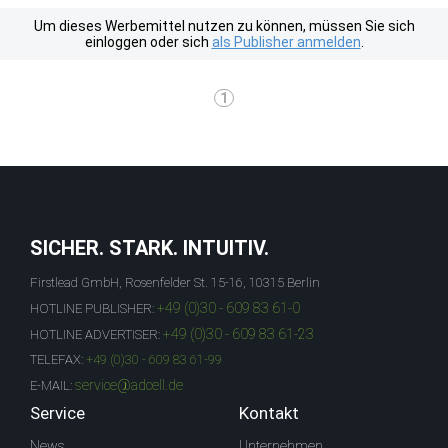
Um dieses Werbemittel nutzen zu können, müssen Sie sich
einloggen oder sich
als Publisher anmelden
.
1
SICHER. STARK. INTUITIV.
Firstlead GmbH, Rosenfelder St. 15-16, 10315 Berlin
+49 (0)30 - 609 83 61-0
HOTLINE PUBLISHER:
+49 (0)30 - 609 83 61-23
HOTLINE ADVERTISER:
TELEFAX:
+49 (0)30 - 609 83 61-99
service@adcell.de
E-MAIL:
Service
Kontakt
News
Unternehmen