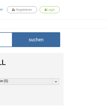
kt
Registrieren
Login
suchen
LL
in (5)