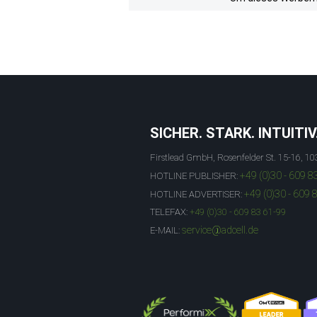
SICHER. STARK. INTUITIV
Firstlead GmbH, Rosenfelder St. 15-16, 10
+49 (0)30 - 609 8
HOTLINE PUBLISHER:
+49 (0)30 - 609 
HOTLINE ADVERTISER:
TELEFAX:
+49 (0)30 - 609 83 61-99
service@adcell.de
E-MAIL: