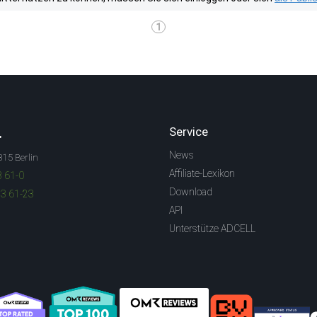
1
.
Service
News
315 Berlin
Affiliate-Lexikon
3 61-0
Download
83 61-23
API
Unterstütze ADCELL