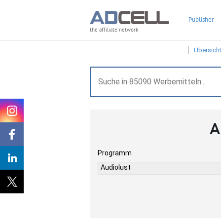
Publisher
the affiliate network
Übersich
A
Programm
Audiolust