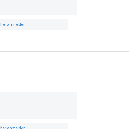
isher anmelden
.
isher anmelden
.