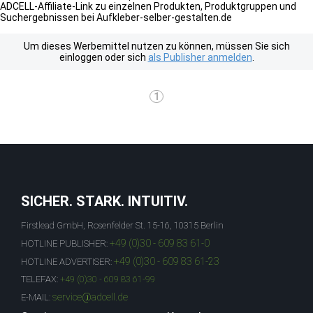
ADCELL-Affiliate-Link zu einzelnen Produkten, Produktgruppen und
Suchergebnissen bei Aufkleber-selber-gestalten.de
Um dieses Werbemittel nutzen zu können, müssen Sie sich
einloggen oder sich
als Publisher anmelden
.
1
SICHER. STARK. INTUITIV.
Firstlead GmbH, Rosenfelder St. 15-16, 10315 Berlin
+49 (0)30 - 609 83 61-0
HOTLINE PUBLISHER:
+49 (0)30 - 609 83 61-23
HOTLINE ADVERTISER:
TELEFAX:
+49 (0)30 - 609 83 61-99
service@adcell.de
E-MAIL: