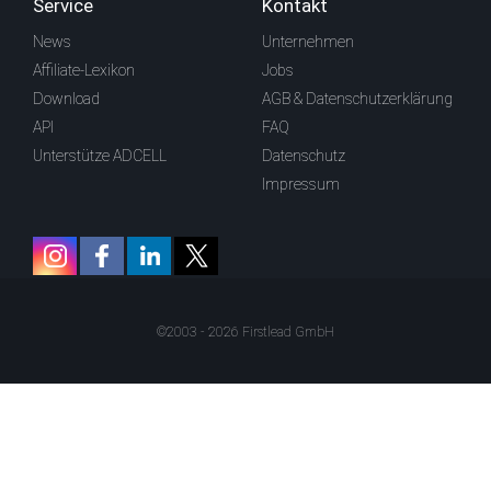
Service
Kontakt
News
Unternehmen
Affiliate-Lexikon
Jobs
Download
AGB & Datenschutzerklärung
API
FAQ
Unterstütze ADCELL
Datenschutz
Impressum
©2003 - 2026 Firstlead GmbH