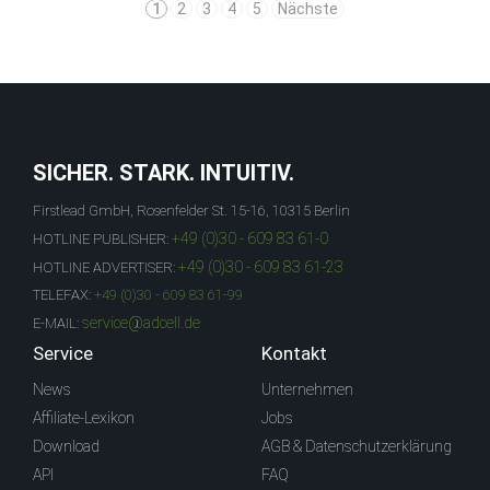
1
2
3
4
5
Nächste
SICHER. STARK. INTUITIV.
Firstlead GmbH, Rosenfelder St. 15-16, 10315 Berlin
+49 (0)30 - 609 83 61-0
HOTLINE PUBLISHER:
+49 (0)30 - 609 83 61-23
HOTLINE ADVERTISER:
TELEFAX:
+49 (0)30 - 609 83 61-99
service@adcell.de
E-MAIL:
Service
Kontakt
News
Unternehmen
Affiliate-Lexikon
Jobs
Download
AGB & Datenschutzerklärung
API
FAQ